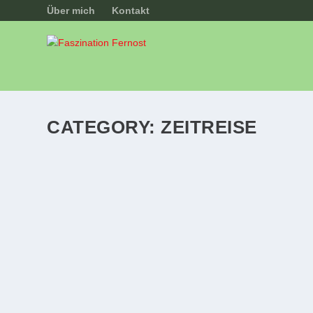
Über mich
Kontakt
CATEGORY:
ZEITREISE
TAGEBUCH 27. SEPTEMBER 2008: ANKUNF
by
Bernd Linnhoff
|
Allgemein
,
Bangkok
,
Tagebuch
,
Zeitreise
|
4
Titel: Blick von meinem Balkon am ersten Abend Abgeflog
READ MORE