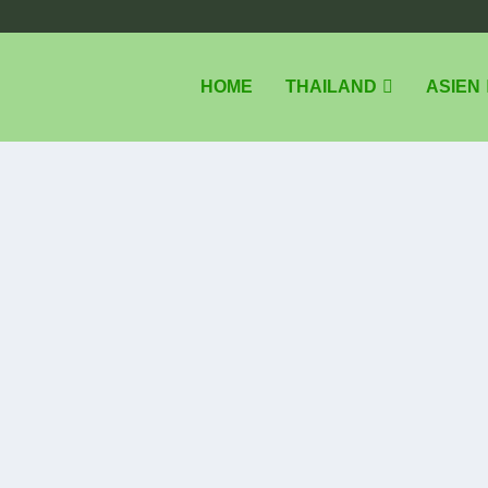
HOME
THAILAND
ASIEN
T IN BANGKOK
|
en als Auswanderer, gelandet als...