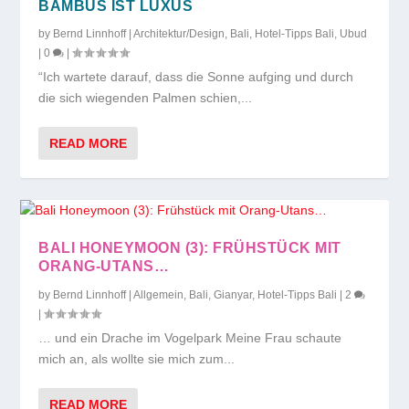
BAMBUS IST LUXUS
by
Bernd Linnhoff
|
Architektur/Design
,
Bali
,
Hotel-Tipps Bali
,
Ubud
|
0
|
“Ich wartete darauf, dass die Sonne aufging und durch
die sich wiegenden Palmen schien,...
READ MORE
BALI HONEYMOON (3): FRÜHSTÜCK MIT
ORANG-UTANS…
by
Bernd Linnhoff
|
Allgemein
,
Bali
,
Gianyar
,
Hotel-Tipps Bali
|
2
|
… und ein Drache im Vogelpark Meine Frau schaute
mich an, als wollte sie mich zum...
READ MORE