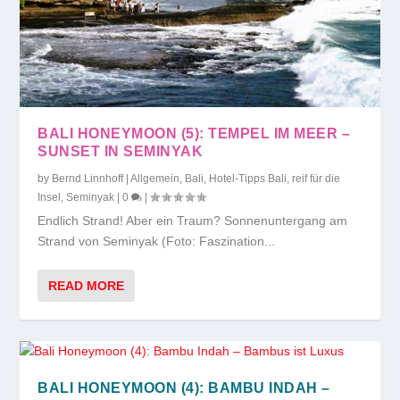
BALI HONEYMOON (5): TEMPEL IM MEER –
SUNSET IN SEMINYAK
by
Bernd Linnhoff
|
Allgemein
,
Bali
,
Hotel-Tipps Bali
,
reif für die
Insel
,
Seminyak
|
0
|
Endlich Strand! Aber ein Traum? Sonnenuntergang am
Strand von Seminyak (Foto: Faszination...
READ MORE
BALI HONEYMOON (4): BAMBU INDAH –