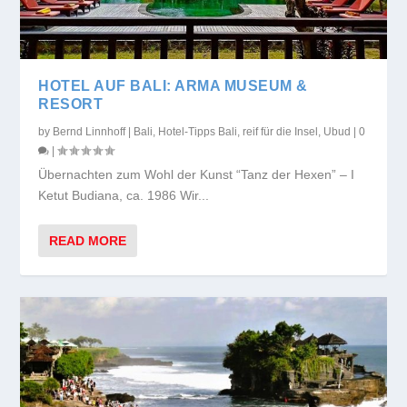
HOTEL AUF BALI: ARMA MUSEUM &
RESORT
by
Bernd Linnhoff
|
Bali
,
Hotel-Tipps Bali
,
reif für die Insel
,
Ubud
|
0
|
Übernachten zum Wohl der Kunst “Tanz der Hexen” – I
Ketut Budiana, ca. 1986 Wir...
READ MORE