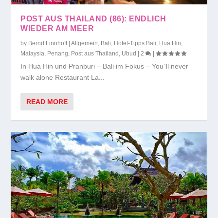
POST AUS THAILAND (86): ENDLICH
WIEDER AM MEER
by
Bernd Linnhoff
|
Allgemein
,
Bali
,
Hotel-Tipps Bali
,
Hua Hin
,
Malaysia
,
Penang
,
Post aus Thailand
,
Ubud
|
2
|
In Hua Hin und Pranburi – Bali im Fokus – You`ll never
walk alone Restaurant La...
READ MORE