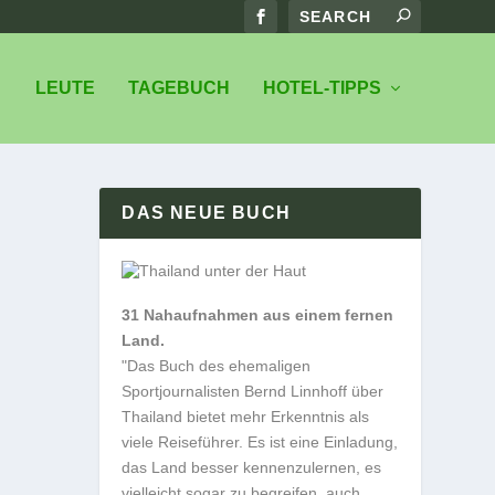
LEUTE
TAGEBUCH
HOTEL-TIPPS
DAS NEUE BUCH
31 Nahaufnahmen aus einem fernen
Land.
"Das Buch des ehemaligen
Sportjournalisten Bernd Linnhoff über
Thailand bietet mehr Erkenntnis als
viele Reiseführer. Es ist eine Einladung,
das Land besser kennenzulernen, es
vielleicht sogar zu begreifen, auch