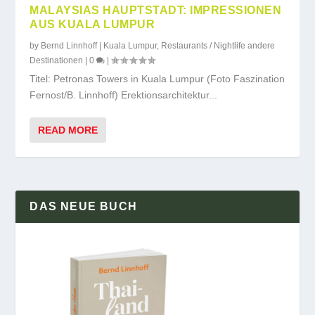
MALAYSIAS HAUPTSTADT: IMPRESSIONEN
AUS KUALA LUMPUR
by
Bernd Linnhoff
|
Kuala Lumpur
,
Restaurants / Nightlife andere
Destinationen
|
0
|
Titel: Petronas Towers in Kuala Lumpur (Foto Faszination
Fernost/B. Linnhoff) Erektionsarchitektur...
READ MORE
DAS NEUE BUCH