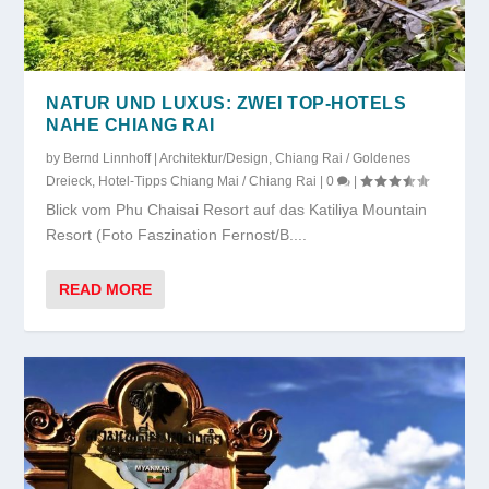
NATUR UND LUXUS: ZWEI TOP-HOTELS
NAHE CHIANG RAI
by
Bernd Linnhoff
|
Architektur/Design
,
Chiang Rai / Goldenes
Dreieck
,
Hotel-Tipps Chiang Mai / Chiang Rai
|
0
|
Blick vom Phu Chaisai Resort auf das Katiliya Mountain
Resort (Foto Faszination Fernost/B....
READ MORE