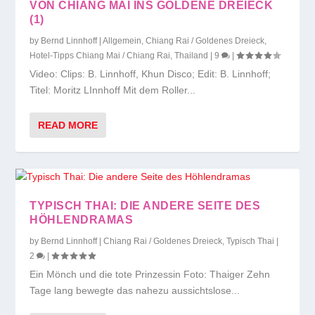
VON CHIANG MAI INS GOLDENE DREIECK
(1)
by
Bernd Linnhoff
|
Allgemein
,
Chiang Rai / Goldenes Dreieck
,
Hotel-Tipps Chiang Mai / Chiang Rai
,
Thailand
|
9
|
Video: Clips: B. Linnhoff, Khun Disco; Edit: B. Linnhoff;
Titel: Moritz LInnhoff Mit dem Roller...
READ MORE
TYPISCH THAI: DIE ANDERE SEITE DES
HÖHLENDRAMAS
by
Bernd Linnhoff
|
Chiang Rai / Goldenes Dreieck
,
Typisch Thai
|
2
|
Ein Mönch und die tote Prinzessin Foto: Thaiger Zehn
Tage lang bewegte das nahezu aussichtslose...