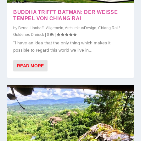
BUDDHA TRIFFT BATMAN: DER WEISSE T
EMPEL VON CHIANG RAI
by
Bernd Linnhoff
|
Allgemein
,
Architektur/Design
,
Chiang Rai /
Goldenes Dreieck
|
0
|
“I have an idea that the only thing which makes it
possible to regard this world we live in...
READ MORE