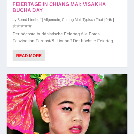
FEIERTAGE IN CHIANG MAI: VISAKHA
BUCHA DAY
by
Bernd Linnhoff
|
Allgemein
,
Chiang Mai
,
Typisch Thai
|
0
|
Der höchste buddhistische Feiertag Alle Fotos
Faszination Fernost/B. Linnhoff Der höchste Feiertag...
READ MORE