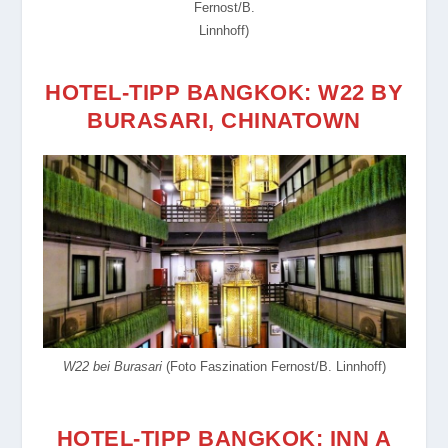
Fernost/B.
Linnhoff)
HOTEL-TIPP BANGKOK: W22 BY
BURASARI, CHINATOWN
W22 bei Burasari
(Foto Faszination Fernost/B. Linnhoff)
HOTEL-TIPP BANGKOK: INN A