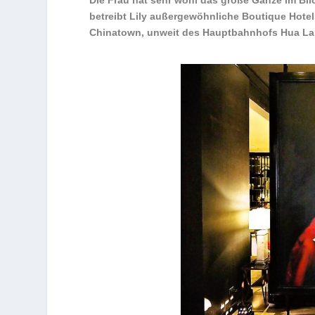
Die Frau hat sehr wohl das große Ganze im Bli
betreibt Lily außergewöhnliche Boutique Hote
Chinatown, unweit des Hauptbahnhofs Hua L