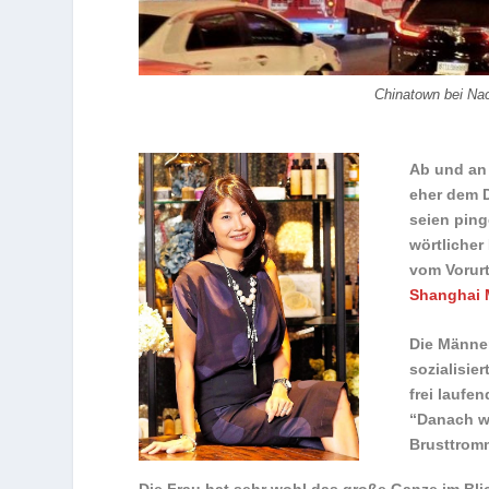
Chinatown bei Na
Ab und an 
eher dem D
seien pinge
wörtlicher
vom Vorurt
Shanghai 
Die Männe
sozialisie
frei laufe
“Danach war
Brusttromm