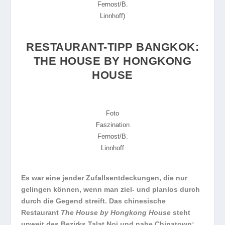
Fernost/B.
Linnhoff)
RESTAURANT-TIPP BANGKOK:
THE HOUSE BY HONGKONG
HOUSE
Foto
Faszination
Fernost/B.
Linnhoff
Es war eine jender Zufallsentdeckungen, die nur
gelingen können, wenn man ziel- und planlos durch
durch die Gegend streift. Das chinesische
Restaurant
The House by Hongkong House
steht
unweit des Bezirks Talat Noi und nahe Chinatown;