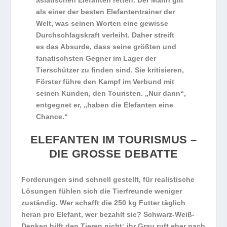
asiatischen Elefanten retten. Der Mann gilt
als einer der besten Elefantentrainer der
Welt, was seinen Worten eine gewisse
Durchschlagskraft verleiht. Daher streift
es das Absurde, dass seine größten und
fanatischsten Gegner im Lager der
Tierschützer zu finden sind. Sie kritisieren,
Förster führe den Kampf im Verbund mit
seinen Kunden, den Touristen. „Nur dann“,
entgegnet er, „haben die Elefanten eine
Chance.“
ELEFANTEN IM TOURISMUS –
DIE GROSSE DEBATTE
Forderungen sind schnell gestellt, für realistische
Lösungen fühlen sich die Tierfreunde weniger
zuständig. Wer schafft die 250 kg Futter täglich
heran pro Elefant, wer bezahlt sie? Schwarz-Weiß-
Denken hilft den Tieren nicht; ihr Grau ruft eher nach