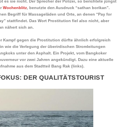
bt es sie nicht. Der Sprecher der Polizei, so berichtete jüngst
er
Wochenblitz
, benutzte den Ausdruck ​“sathan borikan”.
nen Begriff für Massageläden und Orte, an denen “Pay for
ay” stattfindet. Das Wort Prostitution fiel also nicht, aber
n nähert sich an.
r Kampf gegen die Prostitution dürfte ähnlich erfolgreich
in wie die Verlegung der überirdischen Stromleitungen
ngkoks unter den Asphalt. Ein Projekt, vom Bangkoker
uverneur vor zwei Jahren angekündigt. Dazu eine aktuelle
fnahme aus dem Stadtteil Bang Rak (links).
FOKUS: DER QUALITÄTSTOURIST