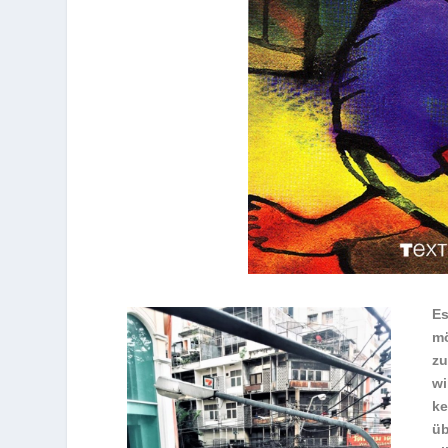
Es
mö
zu
wi
ke
üb