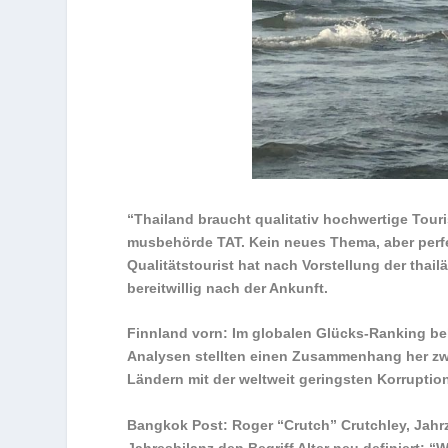
“Thailand braucht qualitativ hochwertige Touris
mus­be­hörde TAT. Kein neues Thema, aber perfek
Qualitätstourist hat nach Vorstellung der thail
bereitwillig nach der Ankunft.
Finnland vorn: Im globalen Glücks-Ranking bel
Analysen stellten einen Zusammenhang her zw
Ländern mit der weltweit geringsten Korruption 
Bangkok Post: Roger “Crutch” Crutchley, Jahr
Jahresbilanz den Begriff Alter neu definiert: 