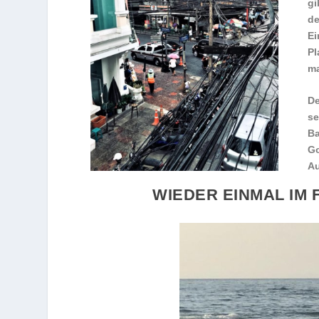
gi
d
Ei
Pl
ma
De
se
Ba
Go
Au
WIEDER EINMAL IM 