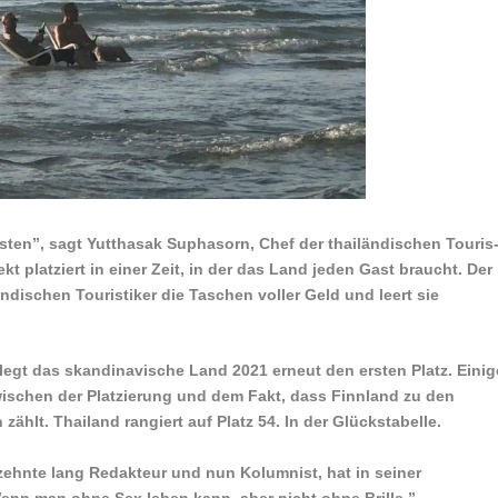
ten”, sagt Yut­thasak Supha­sorn, Chef der thailändis­chen Touris
t platziert in einer Zeit, in der das Land jeden Gast braucht. Der
ändischen Touristiker die Taschen voller Geld und leert sie
egt das skandinavische Land 2021 erneut den ersten Platz. Einig
ischen der Platzierung und dem Fakt, dass Finnland zu den
zählt. Thailand rangiert auf Platz 54. In der Glückstabelle.
zehnte lang Redakteur und nun Kolumnist, hat in seiner
“Wenn man ohne Sex leben kann, aber nicht ohne Brille.”