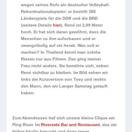
wegen seines Rufs als deutscher Volleyball-
Rekordnationalspieler; er bestritt 385
Länderspiele für die DDR und die BRD
(weitere Details
hier
). René ist 2,09 Meter
hoch. Er hat sich daran gewöhnt, dass die
Menschen zu ihm aufschauen und er
zwangsläufig auf sie herab. Was soll er
machen? In Thailand kennt man solche
Riesen nur aus Filmen. Das ging meiner
Frau nicht anders. Sie bemühte sich, neben
René sichtbar zu bleiben. Im Bild sehen wir
links die Kurzversion von Toey und rechts
den Mann, den wir Langer Samstag getauft
haben.
Zum Abendessen traf sich unsere kleine Clique am
Ping River. Im
Riverside Bar and Restaurant
, das wir
früher häufig besucht und dann lange