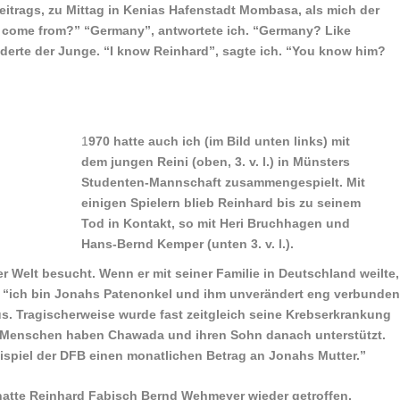
eitrags, zu Mittag in Kenias Hafenstadt Mombasa, als mich der
you come from?” “Germany”, antwortete ich. “Germany? Like
derte der Junge. “I know Reinhard”, sagte ich. “You know him?
1
970 hatte auch ich (im Bild unten links) mit
dem jungen Reini (oben, 3. v. l.) in Münsters
Studenten-Mannschaft zusammengespielt. Mit
einigen Spielern blieb Reinhard bis zu seinem
Tod in Kontakt, so mit Heri Bruchhagen und
Hans-Bernd Kemper (unten 3. v. l.).
er Welt besucht. Wenn er mit seiner Familie in Deutschland weilte,
r, “ich bin Jonahs Patenonkel und ihm unverändert eng verbunden
s. Tragischerweise wurde fast zeitgleich seine Krebserkrankung
le Menschen haben Chawada und ihren Sohn danach unterstützt.
ispiel der DFB einen monatlichen Betrag an Jonahs Mutter.”
hatte Reinhard Fabisch Bernd Wehmeyer wieder getroffen,