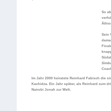
So ab
verfo
Äthio
Sein 
dama
Final
knapp
Südaf
Simb
Coach
Im Jahr 2000 heiratete Reinhard Fabisch die 
Kachidza. Ein Jahr später, als Reinhard zum dri
Nairobi Jonah zur Welt.