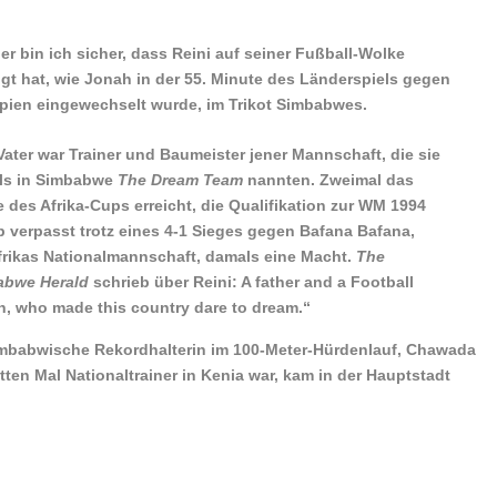
er bin ich sicher, dass Reini auf seiner Fußball-Wolke
lgt hat, wie Jonah in der 55. Minute des Länderspiels gegen
pien eingewechselt wurde, im Trikot Simbabwes.
Vater war Trainer und Baumeister jener Mannschaft, die sie
ls in Simbabwe
The Dream Team
nannten. Zweimal das
e des Afrika-Cups erreicht, die Qualifikation zur WM 1994
 verpasst trotz eines 4-1 Sieges gegen Bafana Bafana,
rikas Nationalmannschaft, damals eine Macht.
The
abwe Herald
schrieb über Reini: A father and a Football
, who made this country dare to dream.“
simbabwische Rekordhalterin im 100-Meter-Hürdenlauf, Chawada
tten Mal Nationaltrainer in Kenia war, kam in der Hauptstadt