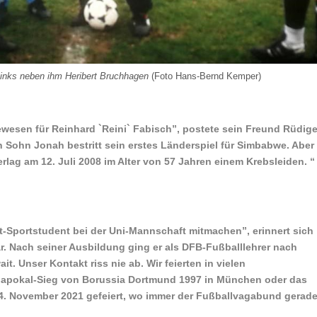
inks neben ihm Heribert Bruchhagen
(Foto Hans-Bernd Kemper)
wesen für Reinhard `Reini` Fabisch”, postete sein Freund Rüdige
 Sohn Jonah bestritt sein erstes Länderspiel für Simbabwe. Aber
erlag am 12. Juli 2008 im Alter von 57 Jahren einem Krebsleiden. “
cht-Sportstudent bei der Uni-Mannschaft mitmachen”, erinnert sich
ar. Nach seiner Ausbildung ging er als DFB-Fußballlehrer nach
. Unser Kontakt riss nie ab. Wir feierten in vielen
papokal-Sieg von Borussia Dortmund 1997 in München oder das
4. November 2021 gefeiert, wo immer der Fußballvagabund gerad