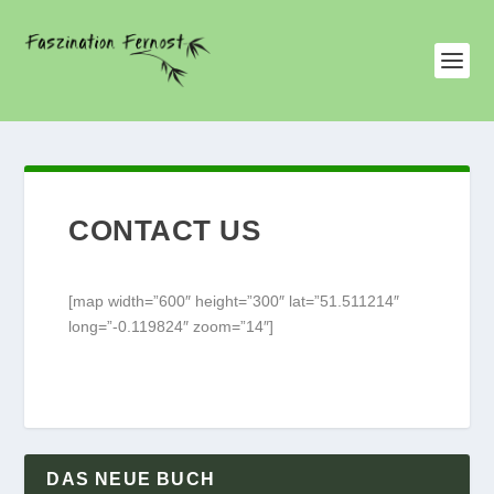
CONTACT US
[map width=”600″ height=”300″ lat=”51.511214″
long=”-0.119824″ zoom=”14″]
DAS NEUE BUCH